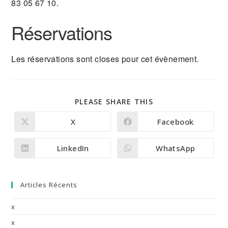
83 05 67 10.
Réservations
Les réservations sont closes pour cet évènement.
PARTAGER
PLEASE SHARE THIS
CE
CONTENU
X
Facebook
Ouvrir
Ouvrir
dans
dans
une
une
autre
autre
LinkedIn
WhatsApp
Ouvrir
Ouvrir
fenêtre
fenêtre
dans
dans
une
une
autre
autre
fenêtre
fenêtre
Articles Récents
x
x