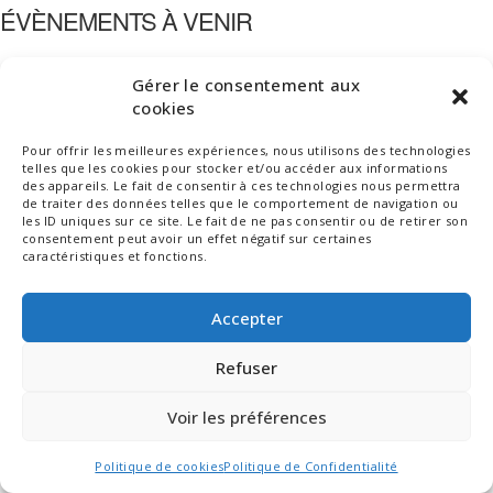
ÉVÈNEMENTS À VENIR
Aucun évènement dans cette catégorie
Gérer le consentement aux
cookies
Pour offrir les meilleures expériences, nous utilisons des technologies
telles que les cookies pour stocker et/ou accéder aux informations
des appareils. Le fait de consentir à ces technologies nous permettra
de traiter des données telles que le comportement de navigation ou
les ID uniques sur ce site. Le fait de ne pas consentir ou de retirer son
consentement peut avoir un effet négatif sur certaines
caractéristiques et fonctions.
Accepter
Refuser
Voir les préférences
© DIGNE PARAPENTE - ÉCOLE DE PARAPENTE À DIGNE-LES-BAINS
|
POLITIQUE DE CONFIDENTIALITÉ
|
POLITIQUE DE COOKIES
Politique de cookies
Politique de Confidentialité