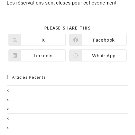
Les réservations sont closes pour cet évènement.
PARTAGER
PLEASE SHARE THIS
CE
CONTENU
X
Facebook
Ouvrir
Ouvrir
dans
dans
une
une
autre
autre
LinkedIn
WhatsApp
Ouvrir
Ouvrir
fenêtre
fenêtre
dans
dans
une
une
autre
autre
fenêtre
fenêtre
Articles Récents
x
x
x
x
x