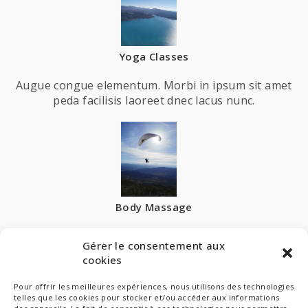
Yoga Classes
Augue congue elementum. Morbi in ipsum sit amet
peda facilisis laoreet dnec lacus nunc.
Body Massage
Augue congue elementum. Morbi in ipsum sit amet
Gérer le consentement aux
peda facilisis laoreet dnec lacus nunc.
cookies
Pour offrir les meilleures expériences, nous utilisons des technologies
telles que les cookies pour stocker et/ou accéder aux informations