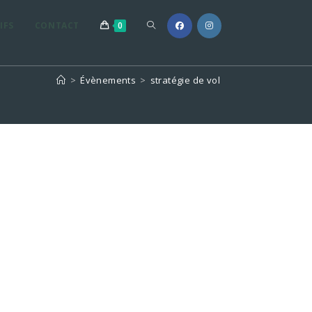
TOGGLE
IFS
CONTACT
0
WEBSITE
>
Évènements
>
stratégie de vol
SEARCH