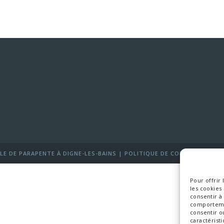
LE DE PARAPENTE À DIGNE-LES-BAINS |
POLITIQUE DE CONFIDENTIALIT
Pour offrir
les cookies
consentir à
comportemen
consentir o
caractéristi