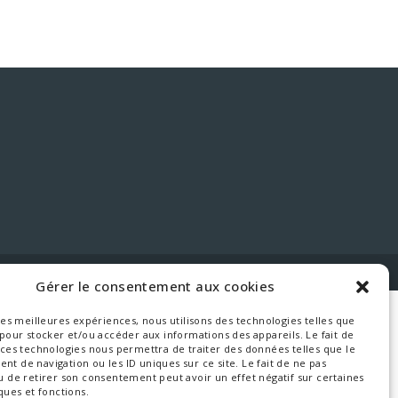
É
|
POLITIQUE DE COOKIES
Gérer le consentement aux cookies
 les meilleures expériences, nous utilisons des technologies telles que
 pour stocker et/ou accéder aux informations des appareils. Le fait de
 ces technologies nous permettra de traiter des données telles que le
t de navigation ou les ID uniques sur ce site. Le fait de ne pas
u de retirer son consentement peut avoir un effet négatif sur certaines
ques et fonctions.